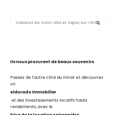
R
e
c
h
e
r
c
Ils nous procurent de beaux souvenirs
h
e
p
Passez de l’autre côté du miroir et découvrez
o
un
u
eldorado immobilier
r
et des investissements locatifs hauts
rendements, avec le
:
blog de la location saisonnière