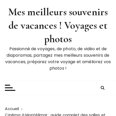
P
Mes meilleurs souvenirs
a
s
de vacances ! Voyages et
s
e
r
photos
a
u
Passionné de voyages, de photo, de vidéo et de
c
diaporamas, partagez mes meilleurs souvenirs de
o
vacances, préparez votre voyage et améliorez vos
n
photos !
t
e
n
u
Accueil
Cinéma à Montélimar : guide complet des salles et