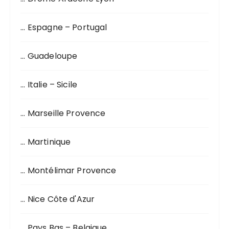
u
r
… Espagne – Portugal
:
… Guadeloupe
… Italie – Sicile
… Marseille Provence
… Martinique
… Montélimar Provence
… Nice Côte d'Azur
… Pays Bas – Belgique