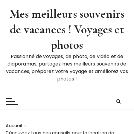
P
Mes meilleurs souvenirs
a
s
de vacances ! Voyages et
s
e
r
photos
a
u
Passionné de voyages, de photo, de vidéo et de
c
diaporamas, partagez mes meilleurs souvenirs de
o
vacances, préparez votre voyage et améliorez vos
n
photos !
t
e
n
u
Accueil
Découvrez tous nos conseils pour la location de