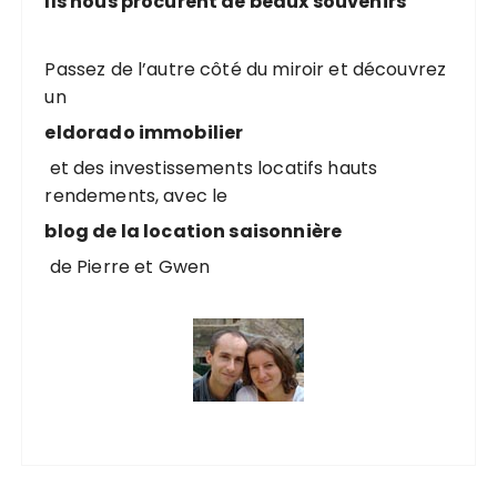
Ils nous procurent de beaux souvenirs
h
e
p
Passez de l’autre côté du miroir et découvrez
o
un
u
eldorado immobilier
r
et des investissements locatifs hauts
rendements, avec le
:
blog de la location saisonnière
de Pierre et Gwen