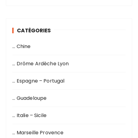
c
h
e
r
CATÉGORIES
c
h
… Chine
e
p
o
… Drôme Ardèche Lyon
u
r
… Espagne – Portugal
:
… Guadeloupe
… Italie – Sicile
… Marseille Provence