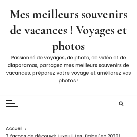
P
Mes meilleurs souvenirs
a
s
de vacances ! Voyages et
s
e
r
photos
a
u
Passionné de voyages, de photo, de vidéo et de
c
diaporamas, partagez mes meilleurs souvenirs de
o
vacances, préparez votre voyage et améliorez vos
n
photos !
t
e
n
u
Accueil
7 façons de découvrir Luxeuil-Les-Bains (en 2020)