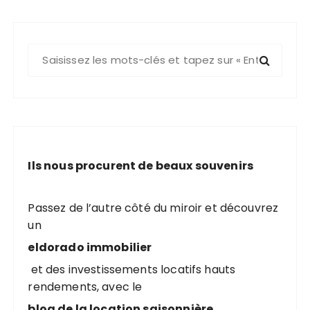
R
e
c
h
e
r
c
Ils nous procurent de beaux souvenirs
h
e
p
Passez de l’autre côté du miroir et découvrez
o
un
u
eldorado immobilier
r
et des investissements locatifs hauts
rendements, avec le
:
blog de la location saisonnière