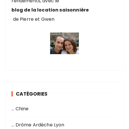
rendements, avec le
:
blog de la location saisonnière
de Pierre et Gwen
CATÉGORIES
… Chine
… Drôme Ardèche Lyon