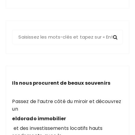
R
e
c
h
e
r
c
Ils nous procurent de beaux souvenirs
h
e
p
Passez de l’autre côté du miroir et découvrez
o
un
u
eldorado immobilier
r
et des investissements locatifs hauts