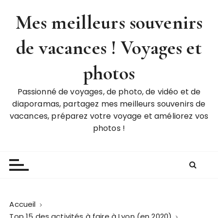
P
Mes meilleurs souvenirs
a
s
de vacances ! Voyages et
s
e
r
photos
a
u
Passionné de voyages, de photo, de vidéo et de
c
diaporamas, partagez mes meilleurs souvenirs de
o
vacances, préparez votre voyage et améliorez vos
n
photos !
t
e
n
u
Accueil
Top 15 des activités à faire à Lyon (en 2020)