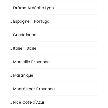
p
o
… Drôme Ardèche Lyon
u
r
… Espagne – Portugal
:
… Guadeloupe
… Italie – Sicile
… Marseille Provence
… Martinique
… Montélimar Provence
… Nice Côte d'Azur