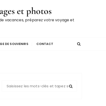
ages et photos
 de vacances, préparez votre voyage et
GE DE SOUVENIRS
CONTACT
R
e
c
h