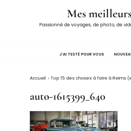
P
Mes meilleurs
a
s
Passionné de voyages, de photo, de vi
s
e
r
a
u
J’AI TESTÉ POUR VOUS
NOUVEAU
c
o
n
Accueil
Top 15 des choses à faire à Reims (
t
e
auto-1615399_640
n
u