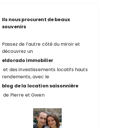
e
r
c
Ils nous procurent de beaux
h
souvenirs
e
p
o
Passez de l’autre côté du miroir et
u
découvrez un
r
eldorado immobilier
et des investissements locatifs hauts
:
rendements, avec le
blog de la location saisonnière
de Pierre et Gwen