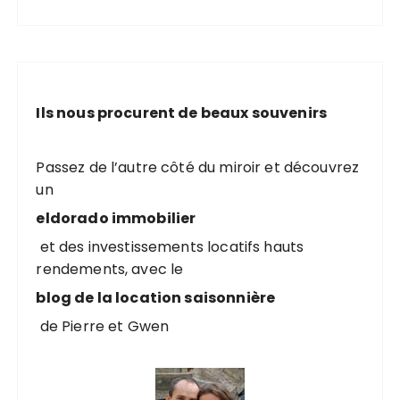
c
h
e
r
c
Ils nous procurent de beaux souvenirs
h
e
p
Passez de l’autre côté du miroir et découvrez
o
un
u
eldorado immobilier
r
et des investissements locatifs hauts
rendements, avec le
:
blog de la location saisonnière
de Pierre et Gwen