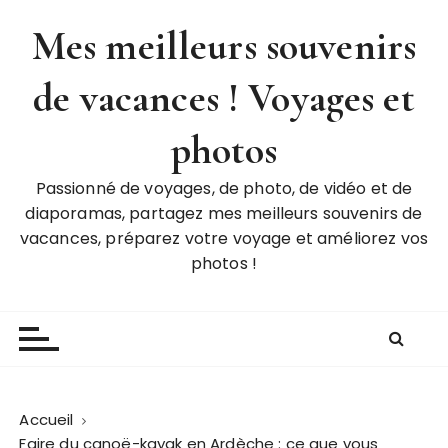
P
Mes meilleurs souvenirs
a
s
de vacances ! Voyages et
s
e
r
photos
a
u
Passionné de voyages, de photo, de vidéo et de
c
diaporamas, partagez mes meilleurs souvenirs de
o
vacances, préparez votre voyage et améliorez vos
n
photos !
t
e
n
u
Accueil
Faire du canoë-kayak en Ardèche : ce que vous