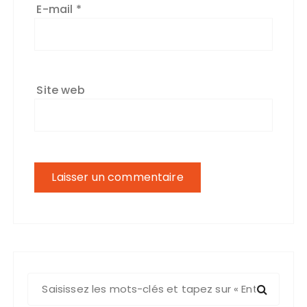
E-mail
*
Site web
R
e