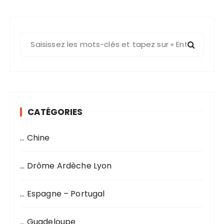
R
e
c
h
e
r
CATÉGORIES
c
h
… Chine
e
p
o
… Drôme Ardèche Lyon
u
r
… Espagne – Portugal
:
… Guadeloupe