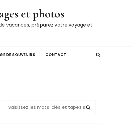
ages et photos
 de vacances, préparez votre voyage et
GE DE SOUVENIRS
CONTACT
R
e
c
h