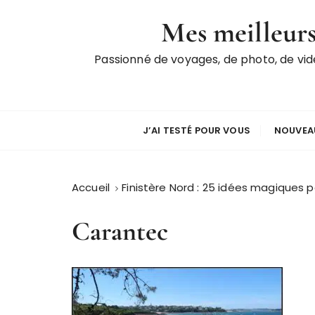
P
Mes meilleurs
a
s
Passionné de voyages, de photo, de vi
s
e
r
a
u
J’AI TESTÉ POUR VOUS
NOUVEAU
c
o
n
Accueil
Finistère Nord : 25 idées magiques 
t
e
Carantec
n
u