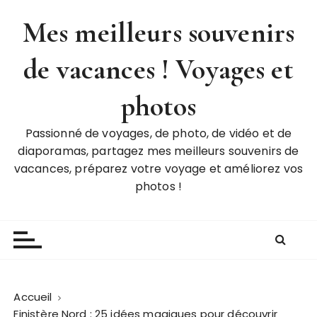
P
Mes meilleurs souvenirs
a
s
de vacances ! Voyages et
s
e
r
photos
a
u
Passionné de voyages, de photo, de vidéo et de
c
diaporamas, partagez mes meilleurs souvenirs de
o
vacances, préparez votre voyage et améliorez vos
n
photos !
t
e
n
u
Accueil
Finistère Nord : 25 idées magiques pour découvrir