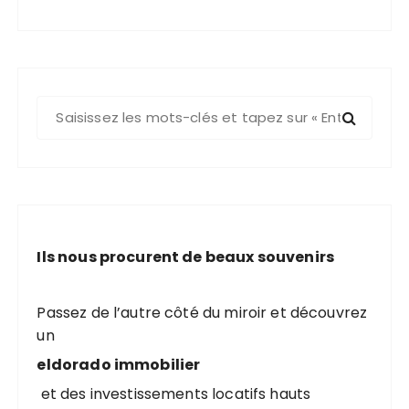
R
e
c
h
e
r
c
Ils nous procurent de beaux souvenirs
h
e
p
Passez de l’autre côté du miroir et découvrez
o
un
u
eldorado immobilier
r
et des investissements locatifs hauts