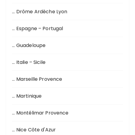
p
o
… Drôme Ardèche Lyon
u
r
… Espagne – Portugal
:
… Guadeloupe
… Italie – Sicile
… Marseille Provence
… Martinique
… Montélimar Provence
… Nice Côte d'Azur