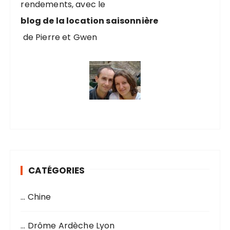
rendements, avec le
:
blog de la location saisonnière
de Pierre et Gwen
CATÉGORIES
… Chine
… Drôme Ardèche Lyon