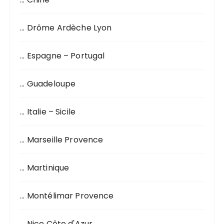
e
p
o
… Drôme Ardèche Lyon
u
r
… Espagne – Portugal
:
… Guadeloupe
… Italie – Sicile
… Marseille Provence
… Martinique
… Montélimar Provence
… Nice Côte d'Azur