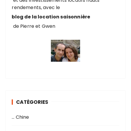
et des investissements locatifs hauts
rendements, avec le
:
blog de la location saisonnière
de Pierre et Gwen
CATÉGORIES
… Chine