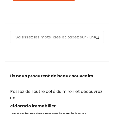
R
e
c
h
e
r
c
Ils nous procurent de beaux souvenirs
h
e
p
Passez de l’autre côté du miroir et découvrez
o
un
u
eldorado immobilier
r