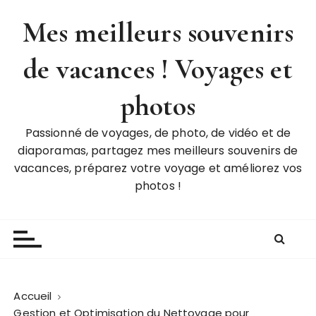
P
Mes meilleurs souvenirs
a
s
de vacances ! Voyages et
s
e
r
photos
a
u
Passionné de voyages, de photo, de vidéo et de
c
diaporamas, partagez mes meilleurs souvenirs de
o
vacances, préparez votre voyage et améliorez vos
n
photos !
t
e
n
u
Accueil
Gestion et Optimisation du Nettoyage pour