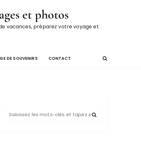
ages et photos
 de vacances, préparez votre voyage et
GE DE SOUVENIRS
CONTACT
R
e
c
h