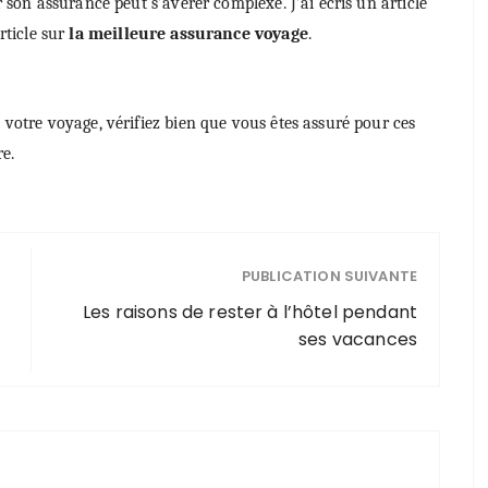
r son assurance peut s’avérer complexe. J’ai écris un article
rticle sur
la meilleure assurance voyage
.
 votre voyage, vérifiez bien que vous êtes assuré pour ces
re.
PUBLICATION SUIVANTE
Les raisons de rester à l’hôtel pendant
ses vacances