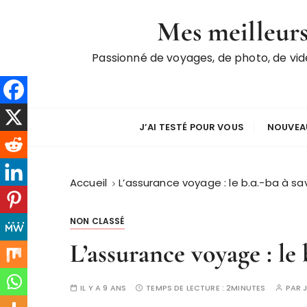
P
Mes meilleurs
a
s
Passionné de voyages, de photo, de vi
s
e
r
a
u
J’AI TESTÉ POUR VOUS
NOUVEAU
c
o
n
Accueil
L’assurance voyage : le b.a.-ba à sav
t
e
NON CLASSÉ
n
L’assurance voyage : le 
u
IL Y A 9 ANS
TEMPS DE LECTURE :
2MINUTES
PAR