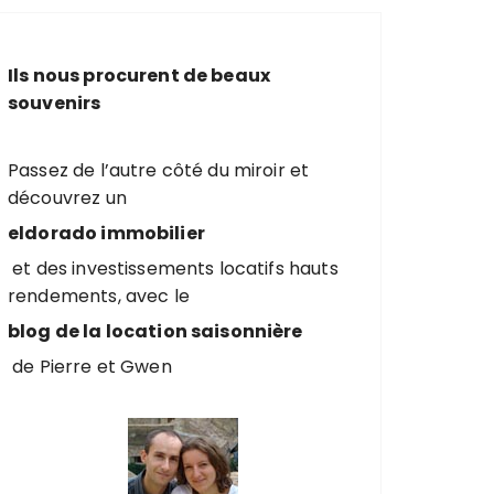
e
r
c
Ils nous procurent de beaux
h
souvenirs
e
p
o
Passez de l’autre côté du miroir et
u
découvrez un
r
eldorado immobilier
et des investissements locatifs hauts
:
rendements, avec le
blog de la location saisonnière
de Pierre et Gwen