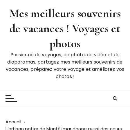
P
Mes meilleurs souvenirs
a
s
de vacances ! Voyages et
s
e
r
photos
a
u
Passionné de voyages, de photo, de vidéo et de
c
diaporamas, partagez mes meilleurs souvenirs de
o
vacances, préparez votre voyage et améliorez vos
n
photos !
t
e
n
u
Accueil
L’artisan potier de Montélimar donne aussi des cours