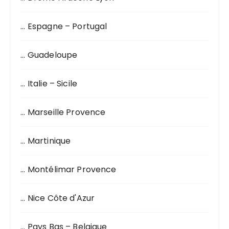
u
r
… Espagne – Portugal
:
… Guadeloupe
… Italie – Sicile
… Marseille Provence
… Martinique
… Montélimar Provence
… Nice Côte d'Azur
… Pays Bas – Belgique