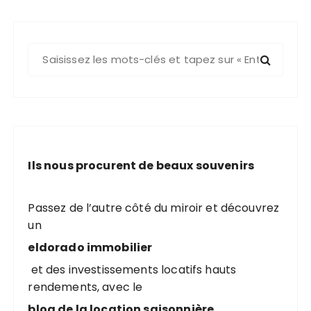
R
e
c
h
e
r
c
Ils nous procurent de beaux souvenirs
h
e
p
Passez de l’autre côté du miroir et découvrez
o
un
u
eldorado immobilier
r
et des investissements locatifs hauts
rendements, avec le
:
blog de la location saisonnière