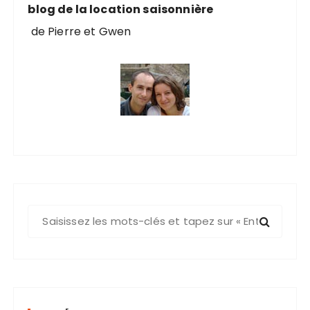
blog de la location saisonnière
de Pierre et Gwen
R
e
c
h
e
r