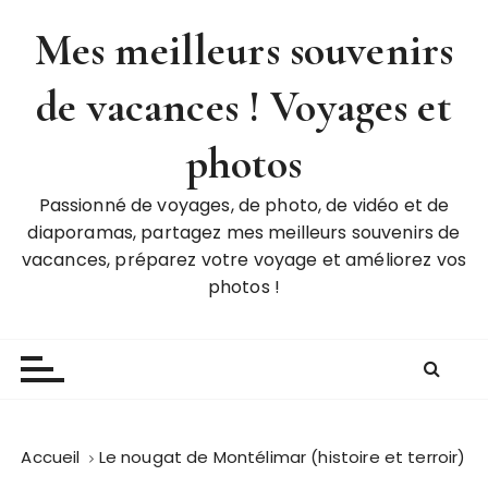
P
Mes meilleurs souvenirs
a
s
de vacances ! Voyages et
s
e
r
photos
a
u
Passionné de voyages, de photo, de vidéo et de
c
diaporamas, partagez mes meilleurs souvenirs de
o
vacances, préparez votre voyage et améliorez vos
n
photos !
t
e
n
u
Accueil
Le nougat de Montélimar (histoire et terroir)