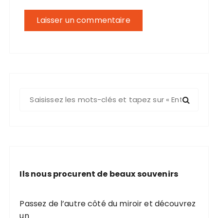
R
e
c
h
e
r
c
Ils nous procurent de beaux souvenirs
h
e
p
Passez de l’autre côté du miroir et découvrez
o
un