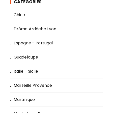
CATÉGORIES
c
h
… Chine
e
p
o
… Drôme Ardèche Lyon
u
r
… Espagne – Portugal
:
… Guadeloupe
… Italie – Sicile
… Marseille Provence
… Martinique