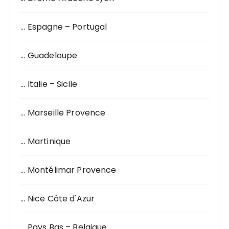
u
r
… Espagne – Portugal
:
… Guadeloupe
… Italie – Sicile
… Marseille Provence
… Martinique
… Montélimar Provence
… Nice Côte d'Azur
… Pays Bas – Belgique