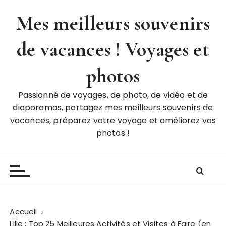
P
Mes meilleurs souvenirs
a
s
de vacances ! Voyages et
s
e
r
photos
a
u
Passionné de voyages, de photo, de vidéo et de
c
diaporamas, partagez mes meilleurs souvenirs de
o
vacances, préparez votre voyage et améliorez vos
n
photos !
t
e
n
u
Accueil
Lille : Top 25 Meilleures Activités et Visites à Faire (en