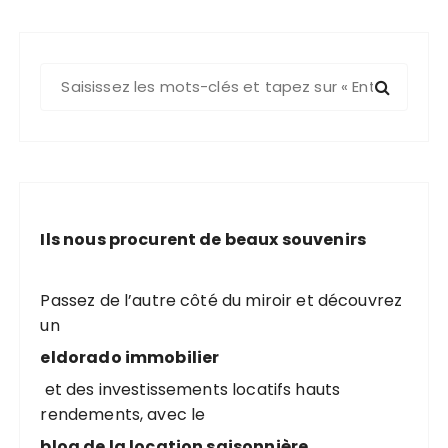
R
e
c
h
e
r
c
Ils nous procurent de beaux souvenirs
h
e
p
Passez de l’autre côté du miroir et découvrez
o
un
u
eldorado immobilier
r
et des investissements locatifs hauts
rendements, avec le
:
blog de la location saisonnière