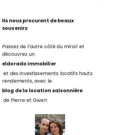
e
r
c
Ils nous procurent de beaux
h
souvenirs
e
p
o
Passez de l’autre côté du miroir et
u
découvrez un
r
eldorado immobilier
et des investissements locatifs hauts
:
rendements, avec le
blog de la location saisonnière
de Pierre et Gwen