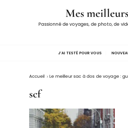
P
Mes meilleurs
a
s
Passionné de voyages, de photo, de vi
s
e
r
a
u
J’AI TESTÉ POUR VOUS
NOUVEAU
c
o
n
Accueil
Le meilleur sac à dos de voyage : g
t
e
scf
n
u