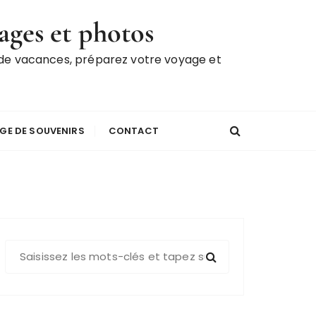
ages et photos
 de vacances, préparez votre voyage et
GE DE SOUVENIRS
CONTACT
R
e
c
h