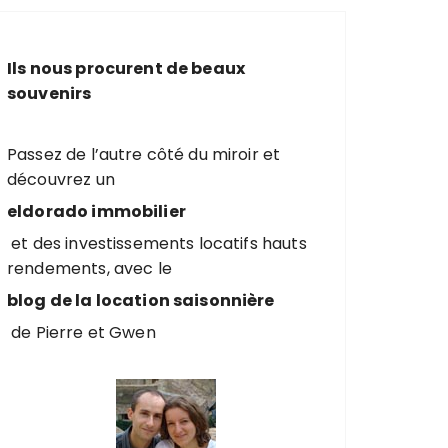
e
r
c
Ils nous procurent de beaux
h
souvenirs
e
p
o
Passez de l’autre côté du miroir et
u
découvrez un
r
eldorado immobilier
et des investissements locatifs hauts
:
rendements, avec le
blog de la location saisonnière
de Pierre et Gwen