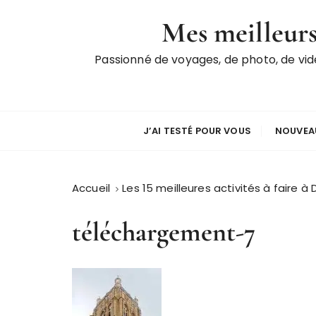
P
Mes meilleurs
a
s
Passionné de voyages, de photo, de vi
s
e
r
a
u
J’AI TESTÉ POUR VOUS
NOUVEAU
c
o
n
Accueil
Les 15 meilleures activités à faire 
t
e
téléchargement-7
n
u