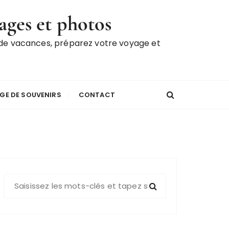
ages et photos
 de vacances, préparez votre voyage et
GE DE SOUVENIRS
CONTACT
R
e
c
h