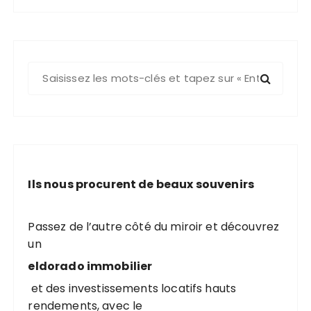
R
e
c
h
e
r
c
Ils nous procurent de beaux souvenirs
h
e
p
Passez de l’autre côté du miroir et découvrez
o
un
u
eldorado immobilier
r
et des investissements locatifs hauts
rendements, avec le