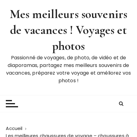
P
Mes meilleurs souvenirs
a
s
de vacances ! Voyages et
s
e
r
photos
a
u
Passionné de voyages, de photo, de vidéo et de
c
diaporamas, partagez mes meilleurs souvenirs de
o
vacances, préparez votre voyage et améliorez vos
n
photos !
t
e
n
u
Accueil
Les meilleures chaussures de voyage – chaussures à