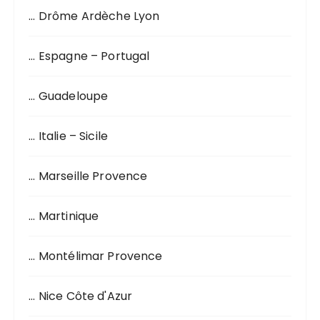
o
… Drôme Ardèche Lyon
u
r
… Espagne – Portugal
:
… Guadeloupe
… Italie – Sicile
… Marseille Provence
… Martinique
… Montélimar Provence
… Nice Côte d'Azur