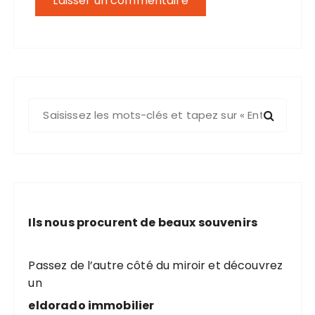
R
e
c
h
e
r
c
Ils nous procurent de beaux souvenirs
h
e
p
Passez de l’autre côté du miroir et découvrez
o
un
u
eldorado immobilier