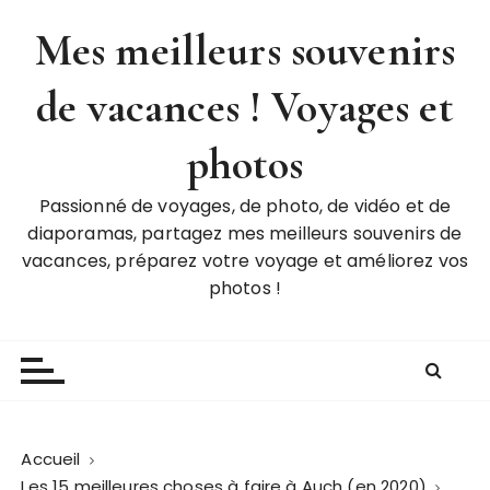
P
Mes meilleurs souvenirs
a
s
de vacances ! Voyages et
s
e
r
photos
a
u
Passionné de voyages, de photo, de vidéo et de
c
diaporamas, partagez mes meilleurs souvenirs de
o
vacances, préparez votre voyage et améliorez vos
n
photos !
t
e
n
u
Accueil
Les 15 meilleures choses à faire à Auch (en 2020)