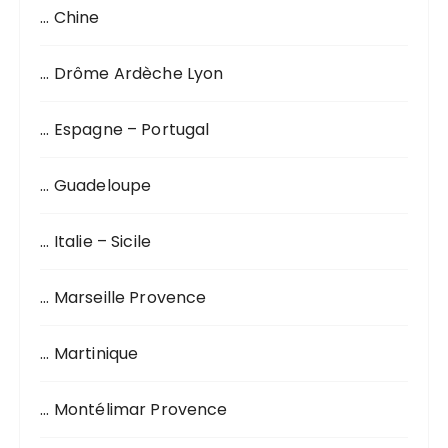
… Chine
e
p
o
… Drôme Ardèche Lyon
u
r
… Espagne – Portugal
:
… Guadeloupe
… Italie – Sicile
… Marseille Provence
… Martinique
… Montélimar Provence