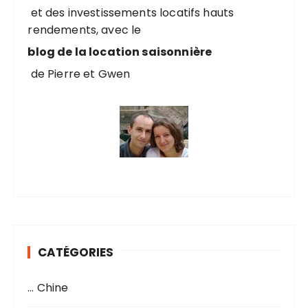
r
et des investissements locatifs hauts
rendements, avec le
:
blog de la location saisonnière
de Pierre et Gwen
CATÉGORIES
… Chine