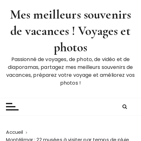
P
Mes meilleurs souvenirs
a
s
de vacances ! Voyages et
s
e
r
photos
a
u
Passionné de voyages, de photo, de vidéo et de
c
diaporamas, partagez mes meilleurs souvenirs de
o
vacances, préparez votre voyage et améliorez vos
n
photos !
t
e
n
u
Accueil
Montélimar : 22 musées à visiter par temps de pluie