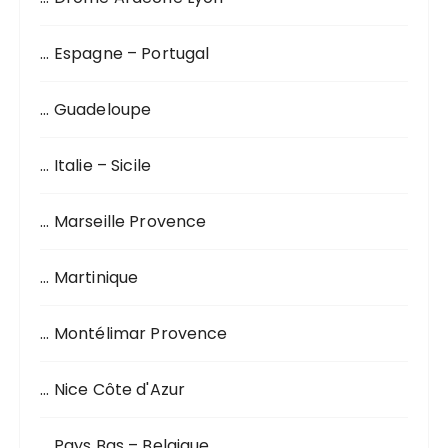
u
r
… Espagne – Portugal
:
… Guadeloupe
… Italie – Sicile
… Marseille Provence
… Martinique
… Montélimar Provence
… Nice Côte d'Azur
… Pays Bas – Belgique