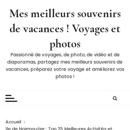
P
Mes meilleurs souvenirs
a
s
de vacances ! Voyages et
s
e
r
photos
a
u
Passionné de voyages, de photo, de vidéo et de
c
diaporamas, partagez mes meilleurs souvenirs de
o
vacances, préparez votre voyage et améliorez vos
n
photos !
t
e
n
u
Accueil
île de Noirmoutier : Top 25 Meilleures Activités et