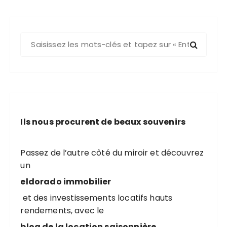
R
e
c
h
e
r
c
Ils nous procurent de beaux souvenirs
h
e
p
Passez de l’autre côté du miroir et découvrez
o
un
u
eldorado immobilier
r
et des investissements locatifs hauts
rendements, avec le
:
blog de la location saisonnière