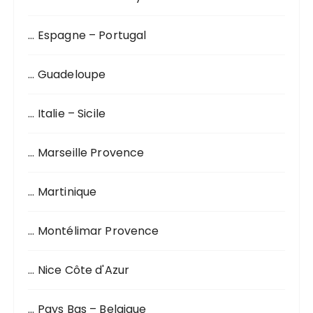
u
r
… Espagne – Portugal
:
… Guadeloupe
… Italie – Sicile
… Marseille Provence
… Martinique
… Montélimar Provence
… Nice Côte d'Azur
… Pays Bas – Belgique