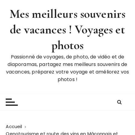
P
Mes meilleurs souvenirs
a
s
de vacances ! Voyages et
s
e
r
photos
a
u
Passionné de voyages, de photo, de vidéo et de
c
diaporamas, partagez mes meilleurs souvenirs de
o
vacances, préparez votre voyage et améliorez vos
n
photos !
t
e
n
u
Accueil
Oenotourisme et route des vins en Mâconnais et