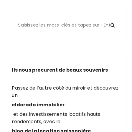
R
e
c
h
e
r
c
Ils nous procurent de beaux souvenirs
h
e
p
Passez de l’autre côté du miroir et découvrez
o
un
u
eldorado immobilier
r
et des investissements locatifs hauts
rendements, avec le
:
blog de la location saisonnière