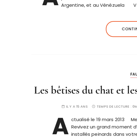
Argentine, et au Vénézuela V
CONTIN
FAU
Les bêtises du chat et 
IL Y A 15 ANS
TEMPS DE LECTURE :
0M
A
ctualisé le 19 mars 2013 M
Revivez un grand moment d’a
installés peinards dans votr