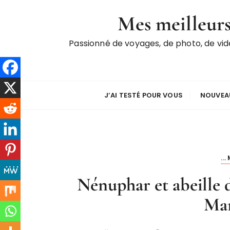
P
Mes meilleurs
a
s
Passionné de voyages, de photo, de vi
s
e
r
a
u
J’AI TESTÉ POUR VOUS
NOUVEAU
c
o
n
t
..
e
n
Nénuphar et abeille d
u
Mar