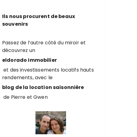
r
c
Ils nous procurent de beaux
h
souvenirs
e
p
o
Passez de l’autre côté du miroir et
u
découvrez un
r
eldorado immobilier
et des investissements locatifs hauts
:
rendements, avec le
blog de la location saisonnière
de Pierre et Gwen