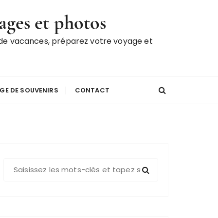
ages et photos
 de vacances, préparez votre voyage et
GE DE SOUVENIRS
CONTACT
R
e
c
h
e