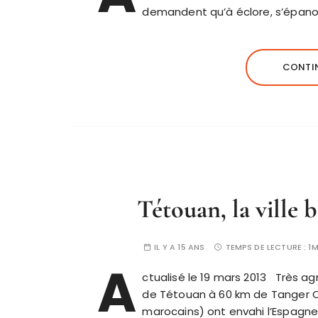
demandent qu’à éclore, s’épano
CONTIN
Tétouan, la ville
IL Y A 15 ANS
TEMPS DE LECTURE :
1M
A
ctualisé le 19 mars 2013 Très agr
de Tétouan à 60 km de Tanger C
marocains) ont envahi l’Espagne 