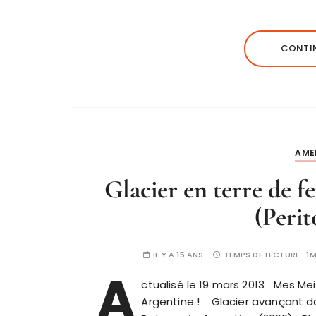
CONTIN
AME
Glacier en terre de f
(Peri
IL Y A 15 ANS
TEMPS DE LECTURE :
1M
A
ctualisé le 19 mars 2013 Mes Me
Argentine ! Glacier avançant da