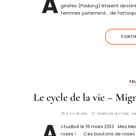
A
girafes (Padung) étaient destinés
femmes justement… de l’attaque
CONTIN
FAU
Le cycle de la vie – Mig
IL Y A 15 ANS
TEMPS DE LECTURE :
1M
A
ctualisé le 19 mars 2013 Mes Mei
roses ! Ces boutons de roses pr