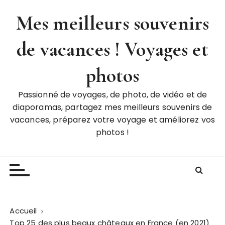
P
Mes meilleurs souvenirs
a
s
de vacances ! Voyages et
s
e
r
photos
a
u
Passionné de voyages, de photo, de vidéo et de
c
diaporamas, partagez mes meilleurs souvenirs de
o
vacances, préparez votre voyage et améliorez vos
n
photos !
t
e
n
u
Accueil
Top 25 des plus beaux châteaux en France (en 2021)