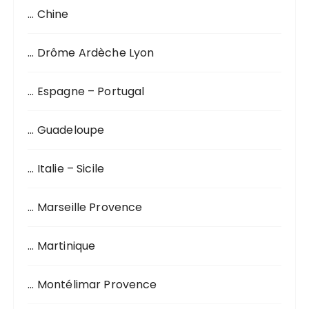
… Chine
e
p
o
… Drôme Ardèche Lyon
u
r
… Espagne – Portugal
:
… Guadeloupe
… Italie – Sicile
… Marseille Provence
… Martinique
… Montélimar Provence