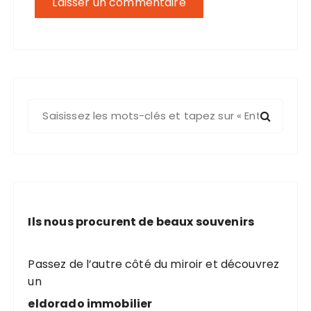
R
e
c
h
e
r
c
Ils nous procurent de beaux souvenirs
h
e
p
Passez de l’autre côté du miroir et découvrez
o
un
u
eldorado immobilier