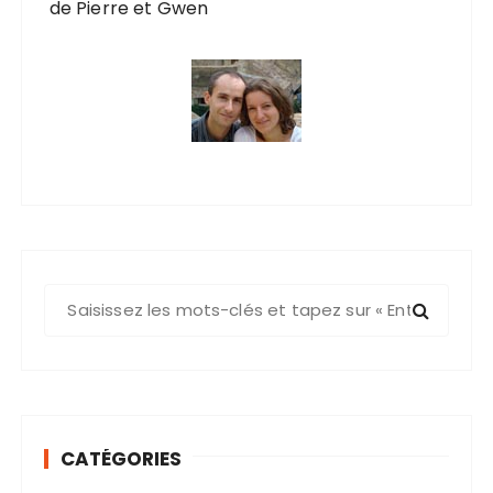
de Pierre et Gwen
R
e
c
h
e
r
CATÉGORIES
c
h