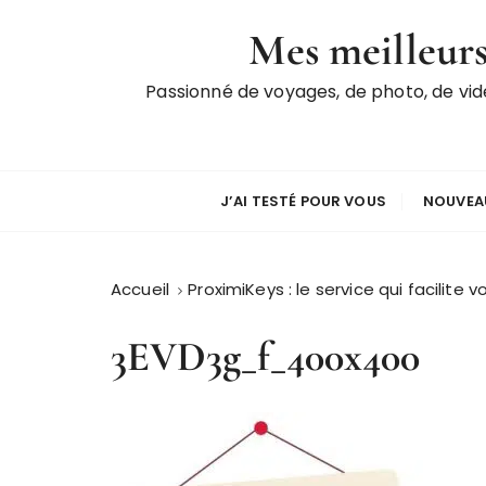
P
Mes meilleurs
a
s
Passionné de voyages, de photo, de vi
s
e
r
a
u
J’AI TESTÉ POUR VOUS
NOUVEAU
c
o
n
Accueil
ProximiKeys : le service qui facilite 
t
e
3EVD3g_f_400x400
n
u