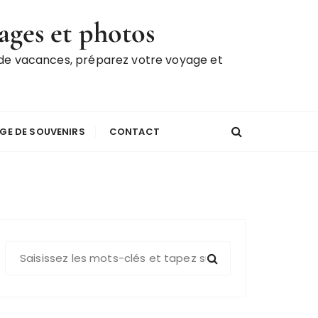
ages et photos
 de vacances, préparez votre voyage et
GE DE SOUVENIRS
CONTACT
R
e
c
h