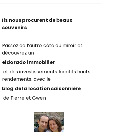
e
r
c
Ils nous procurent de beaux
h
souvenirs
e
p
o
Passez de l’autre côté du miroir et
u
découvrez un
r
eldorado immobilier
et des investissements locatifs hauts
:
rendements, avec le
blog de la location saisonnière
de Pierre et Gwen