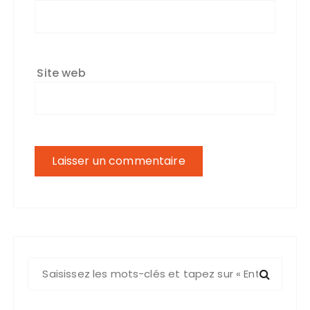
Site web
R
e
c