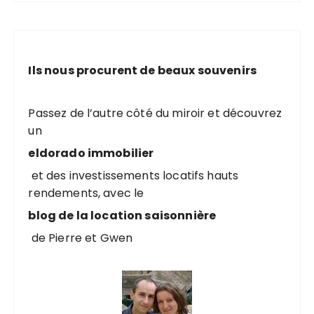
h
e
r
c
Ils nous procurent de beaux souvenirs
h
e
p
Passez de l’autre côté du miroir et découvrez
o
un
u
eldorado immobilier
r
et des investissements locatifs hauts
rendements, avec le
:
blog de la location saisonnière
de Pierre et Gwen