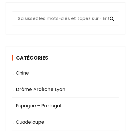
R
e
c
h
e
r
CATÉGORIES
c
h
… Chine
e
p
o
… Drôme Ardèche Lyon
u
r
… Espagne – Portugal
:
… Guadeloupe