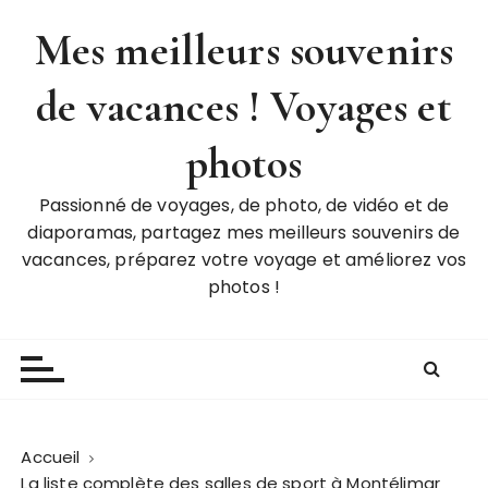
P
Mes meilleurs souvenirs
a
s
de vacances ! Voyages et
s
e
r
photos
a
u
Passionné de voyages, de photo, de vidéo et de
c
diaporamas, partagez mes meilleurs souvenirs de
o
vacances, préparez votre voyage et améliorez vos
n
photos !
t
e
n
u
Accueil
La liste complète des salles de sport à Montélimar