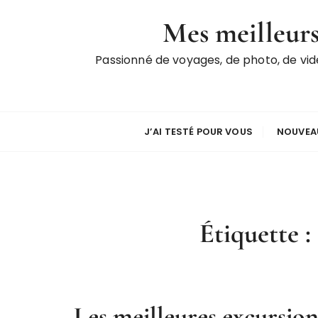
P
Mes meilleurs
a
s
Passionné de voyages, de photo, de vi
s
e
r
a
u
J’AI TESTÉ POUR VOUS
NOUVEAU
c
o
n
t
e
Étiquette :
n
u
Les meilleures excursion