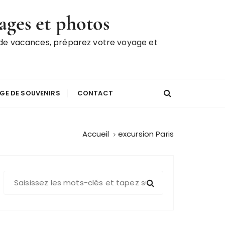
ages et photos
 de vacances, préparez votre voyage et
GE DE SOUVENIRS
CONTACT
Accueil
excursion Paris
R
e
c
h