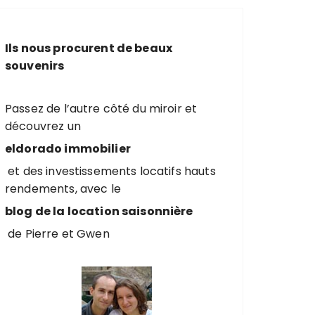
e
r
c
Ils nous procurent de beaux
h
souvenirs
e
p
o
Passez de l’autre côté du miroir et
u
découvrez un
r
eldorado immobilier
et des investissements locatifs hauts
:
rendements, avec le
blog de la location saisonnière
de Pierre et Gwen