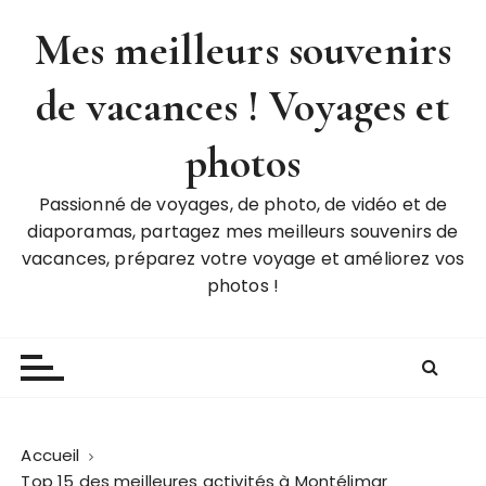
P
Mes meilleurs souvenirs
a
s
de vacances ! Voyages et
s
e
r
photos
a
u
Passionné de voyages, de photo, de vidéo et de
c
diaporamas, partagez mes meilleurs souvenirs de
o
vacances, préparez votre voyage et améliorez vos
n
photos !
t
e
n
u
Accueil
Top 15 des meilleures activités à Montélimar