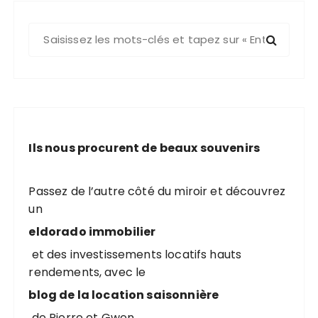
R
e
c
h
e
r
c
Ils nous procurent de beaux souvenirs
h
e
p
Passez de l’autre côté du miroir et découvrez
o
un
u
eldorado immobilier
r
et des investissements locatifs hauts
rendements, avec le
:
blog de la location saisonnière
de Pierre et Gwen