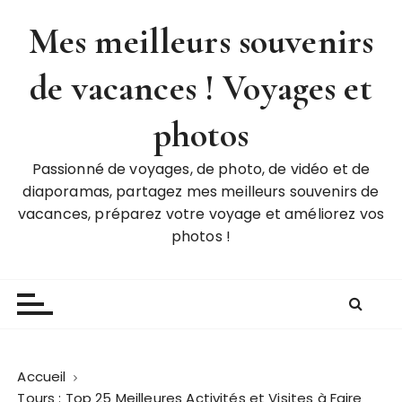
P
Mes meilleurs souvenirs
a
s
de vacances ! Voyages et
s
e
r
photos
a
u
Passionné de voyages, de photo, de vidéo et de
c
diaporamas, partagez mes meilleurs souvenirs de
o
vacances, préparez votre voyage et améliorez vos
n
photos !
t
e
n
u
Accueil
Tours : Top 25 Meilleures Activités et Visites à Faire