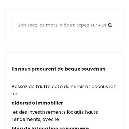
R
e
c
h
e
r
c
Ils nous procurent de beaux souvenirs
h
e
p
Passez de l’autre côté du miroir et découvrez
o
un
u
eldorado immobilier
r
et des investissements locatifs hauts
rendements, avec le
:
blog de la location saisonnière