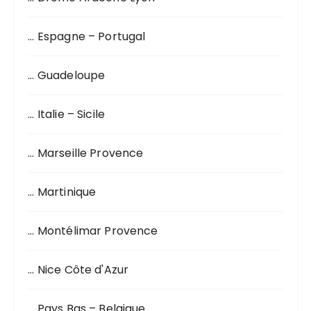
u
r
… Espagne – Portugal
:
… Guadeloupe
… Italie – Sicile
… Marseille Provence
… Martinique
… Montélimar Provence
… Nice Côte d'Azur
… Pays Bas – Belgique