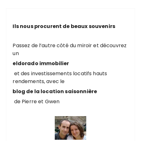
e
r
c
Ils nous procurent de beaux souvenirs
h
e
p
Passez de l’autre côté du miroir et découvrez
o
un
u
eldorado immobilier
r
et des investissements locatifs hauts
rendements, avec le
:
blog de la location saisonnière
de Pierre et Gwen