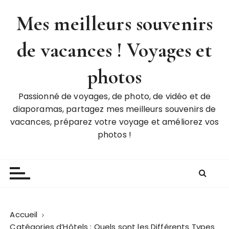
P
Mes meilleurs souvenirs
a
s
de vacances ! Voyages et
s
e
r
photos
a
u
Passionné de voyages, de photo, de vidéo et de
c
diaporamas, partagez mes meilleurs souvenirs de
o
vacances, préparez votre voyage et améliorez vos
n
photos !
t
e
n
u
Accueil
Catégories d’Hôtels : Quels sont les Différents Types