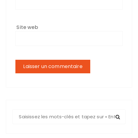
Site web
R
e
c
h