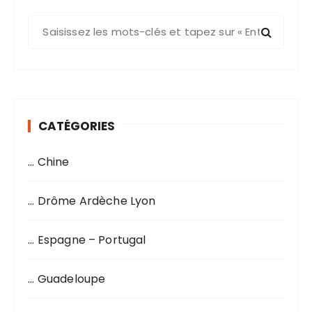
R
e
c
h
e
r
CATÉGORIES
c
h
… Chine
e
p
o
… Drôme Ardèche Lyon
u
r
… Espagne – Portugal
:
… Guadeloupe