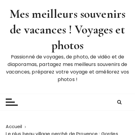
P
Mes meilleurs souvenirs
a
s
de vacances ! Voyages et
s
e
r
photos
a
u
Passionné de voyages, de photo, de vidéo et de
c
diaporamas, partagez mes meilleurs souvenirs de
o
vacances, préparez votre voyage et améliorez vos
n
photos !
t
e
n
u
Accueil
Le plus beau village perché de Provence : Gordes