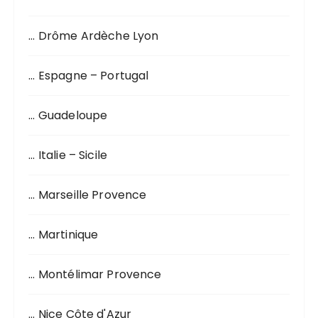
p
o
… Drôme Ardèche Lyon
u
r
… Espagne – Portugal
:
… Guadeloupe
… Italie – Sicile
… Marseille Provence
… Martinique
… Montélimar Provence
… Nice Côte d'Azur