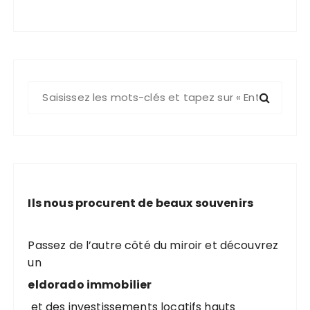
R
e
c
h
e
r
c
Ils nous procurent de beaux souvenirs
h
e
p
Passez de l’autre côté du miroir et découvrez
o
un
u
eldorado immobilier
r
et des investissements locatifs hauts