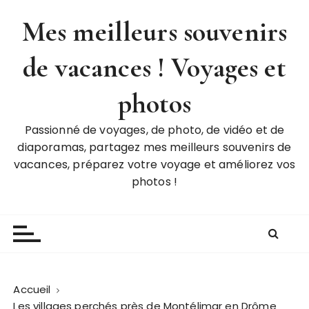
P
Mes meilleurs souvenirs
a
s
de vacances ! Voyages et
s
e
r
photos
a
u
Passionné de voyages, de photo, de vidéo et de
c
diaporamas, partagez mes meilleurs souvenirs de
o
vacances, préparez votre voyage et améliorez vos
n
photos !
t
e
n
u
Accueil
Les villages perchés près de Montélimar en Drôme