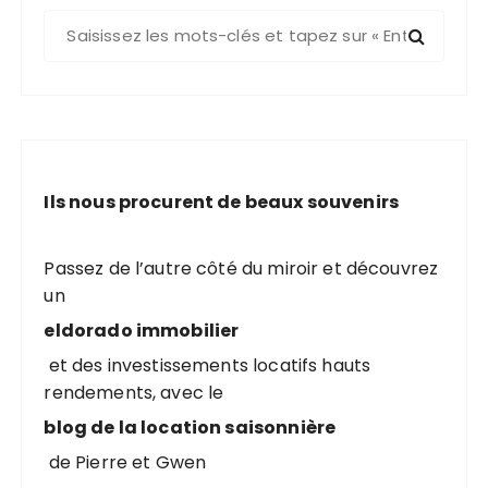
R
e
c
h
e
r
c
Ils nous procurent de beaux souvenirs
h
e
p
Passez de l’autre côté du miroir et découvrez
o
un
u
eldorado immobilier
r
et des investissements locatifs hauts
rendements, avec le
:
blog de la location saisonnière
de Pierre et Gwen