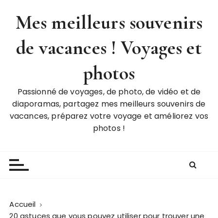
P
Mes meilleurs souvenirs
a
s
de vacances ! Voyages et
s
e
r
photos
a
u
Passionné de voyages, de photo, de vidéo et de
c
diaporamas, partagez mes meilleurs souvenirs de
o
vacances, préparez votre voyage et améliorez vos
n
photos !
t
e
n
u
Accueil
20 astuces que vous pouvez utiliser pour trouver une