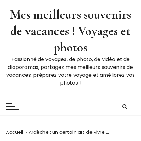
P
Mes meilleurs souvenirs
a
s
de vacances ! Voyages et
s
e
r
photos
a
u
Passionné de voyages, de photo, de vidéo et de
c
diaporamas, partagez mes meilleurs souvenirs de
o
vacances, préparez votre voyage et améliorez vos
n
photos !
t
e
n
u
Accueil
Ardèche : un certain art de vivre …