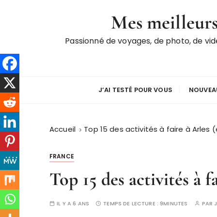
P
Mes meilleurs
a
s
Passionné de voyages, de photo, de vi
s
e
r
a
u
J’AI TESTÉ POUR VOUS
NOUVEAU
c
o
n
Accueil
Top 15 des activités à faire à Arles 
t
e
FRANCE
n
Top 15 des activités à f
u
IL Y A 6 ANS
TEMPS DE LECTURE :
9MINUTES
PAR