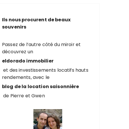
e
r
c
Ils nous procurent de beaux
h
souvenirs
e
p
o
Passez de l’autre côté du miroir et
u
découvrez un
r
eldorado immobilier
et des investissements locatifs hauts
:
rendements, avec le
blog de la location saisonnière
de Pierre et Gwen