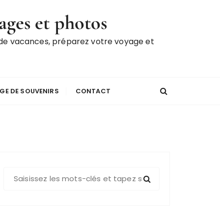
ages et photos
 de vacances, préparez votre voyage et
GE DE SOUVENIRS
CONTACT
R
e
c
h