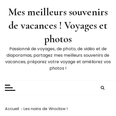
P
Mes meilleurs souvenirs
a
s
de vacances ! Voyages et
s
e
r
photos
a
u
Passionné de voyages, de photo, de vidéo et de
c
diaporamas, partagez mes meilleurs souvenirs de
o
vacances, préparez votre voyage et améliorez vos
n
photos !
t
e
n
u
Accueil
Les nains de Wroclaw !