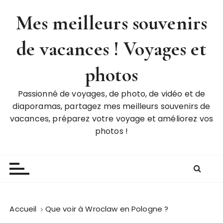
P
Mes meilleurs souvenirs
a
s
de vacances ! Voyages et
s
e
r
photos
a
u
Passionné de voyages, de photo, de vidéo et de
c
diaporamas, partagez mes meilleurs souvenirs de
o
vacances, préparez votre voyage et améliorez vos
n
photos !
t
e
n
u
Accueil
Que voir à Wroclaw en Pologne ?