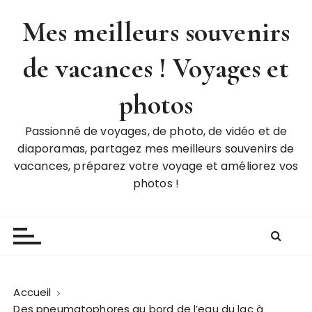
P
Mes meilleurs souvenirs
a
s
de vacances ! Voyages et
s
e
r
photos
a
u
Passionné de voyages, de photo, de vidéo et de
c
diaporamas, partagez mes meilleurs souvenirs de
o
vacances, préparez votre voyage et améliorez vos
n
photos !
t
e
n
u
Accueil
Des pneumatophores au bord de l’eau du lac à