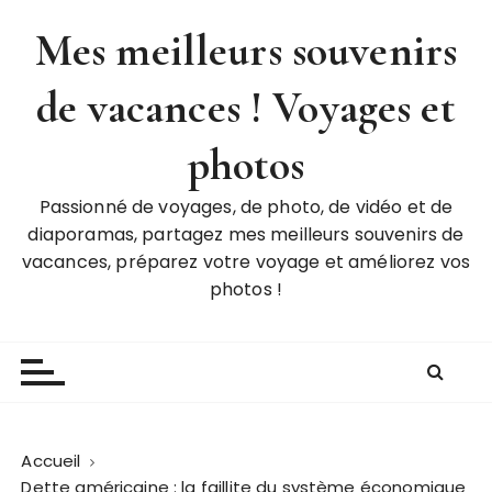
P
Mes meilleurs souvenirs
a
s
de vacances ! Voyages et
s
e
r
photos
a
u
Passionné de voyages, de photo, de vidéo et de
c
diaporamas, partagez mes meilleurs souvenirs de
o
vacances, préparez votre voyage et améliorez vos
n
photos !
t
e
n
u
Accueil
Dette américaine : la faillite du système économique