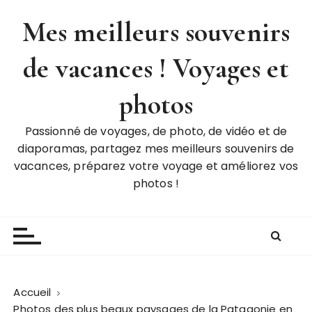
P
Mes meilleurs souvenirs
a
s
de vacances ! Voyages et
s
e
r
photos
a
u
Passionné de voyages, de photo, de vidéo et de
c
diaporamas, partagez mes meilleurs souvenirs de
o
vacances, préparez votre voyage et améliorez vos
n
photos !
t
e
n
u
Accueil
Photos des plus beaux paysages de la Patagonie en