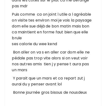
dans les cotes sur le plat ca me dérange
pas mdr
Puis comme ca on joint l utile a l agréable
on visite tes environ moi je vois la paysage
dom elle sue déjà de bon matin mais bon
ca maintient en forme faut bien que elle
brule
ses calorie du wee kend
Bon aller on va s en aller car dom elle ne
pédale pas trop vite alors si on veut voir
nos autres amis tien j y pense t aura pas
un mars
Y parait que un mars et ca repart zut j
aurai du y penser avant lol
Bonne journée gros bisous de nousdeux