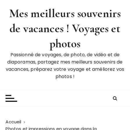
P
Mes meilleurs souvenirs
a
s
de vacances ! Voyages et
s
e
r
photos
a
u
Passionné de voyages, de photo, de vidéo et de
c
diaporamas, partagez mes meilleurs souvenirs de
o
vacances, préparez votre voyage et améliorez vos
n
photos !
t
e
n
u
Accueil
Photos et impressions en voyage dans la