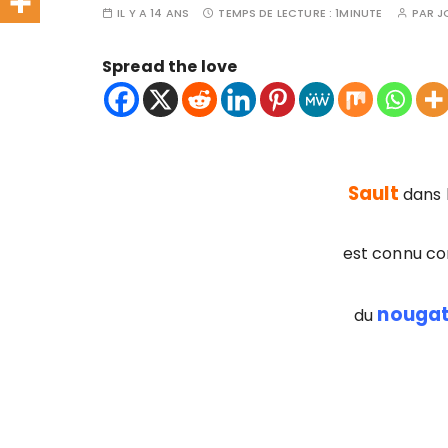
IL Y A 14 ANS
TEMPS DE LECTURE :
1MINUTE
PAR
J
Spread the love
Sault
dans 
est connu co
nouga
du