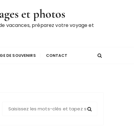
ages et photos
 de vacances, préparez votre voyage et
GE DE SOUVENIRS
CONTACT
R
e
c
h