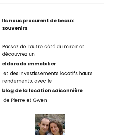
e
r
c
Ils nous procurent de beaux
h
souvenirs
e
p
o
Passez de l’autre côté du miroir et
u
découvrez un
r
eldorado immobilier
et des investissements locatifs hauts
:
rendements, avec le
blog de la location saisonnière
de Pierre et Gwen