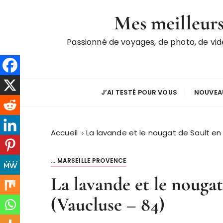
P
Mes meilleurs
a
s
Passionné de voyages, de photo, de vi
s
e
r
a
u
J’AI TESTÉ POUR VOUS
NOUVEAU
c
o
n
Accueil
La lavande et le nougat de Sault e
t
e
... MARSEILLE PROVENCE
n
La lavande et le nouga
u
(Vaucluse – 84)