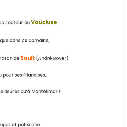
Vaucluse
ce secteur du
fique dans ce domaine,
Sault
rtisan de
(André Boyer)
u pour ses friandises…
meilleures qu’à Montélimar !