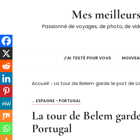
P
Mes meilleurs
a
s
Passionné de voyages, de photo, de vi
s
e
r
a
u
J’AI TESTÉ POUR VOUS
NOUVEAU
c
o
n
Accueil
La tour de Belem garde le port de L
t
e
... ESPAGNE - PORTUGAL
n
La tour de Belem garde
u
Portugal