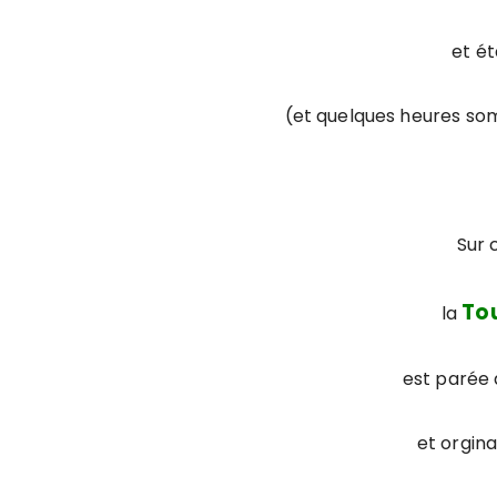
et ét
(et quelques heures som
Sur 
To
la
est parée 
et orgin