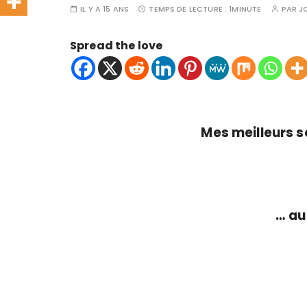
IL Y A 15 ANS
TEMPS DE LECTURE :
1MINUTE
PAR
J
Spread the love
Mes meilleurs 
… au