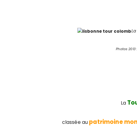
La
Photos 2013 
To
La
patrimoine mon
classée au