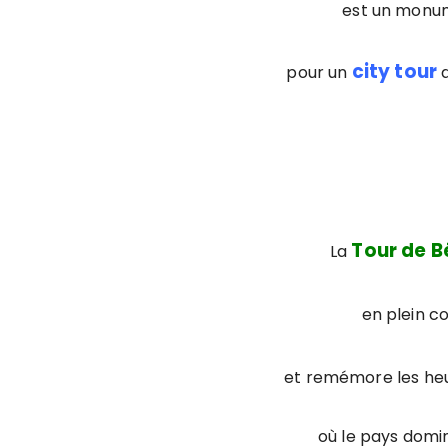
est un monu
city tour
pour un
Tour de 
La
en plein c
et remémore les heu
où le pays domin