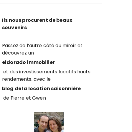
e
r
c
Ils nous procurent de beaux
h
souvenirs
e
p
o
Passez de l’autre côté du miroir et
u
découvrez un
r
eldorado immobilier
et des investissements locatifs hauts
:
rendements, avec le
blog de la location saisonnière
de Pierre et Gwen