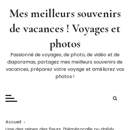
P
Mes meilleurs souvenirs
a
s
de vacances ! Voyages et
s
e
r
photos
a
u
Passionné de voyages, de photo, de vidéo et de
c
diaporamas, partagez mes meilleurs souvenirs de
o
vacances, préparez votre voyage et améliorez vos
n
photos !
t
e
n
u
Accueil
Une des reines des fleurs, l’hémérocalle ou dailyly