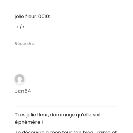
jolie fleur :0010:
» />
Répondre
Jcn54
Très jolie fleur, dommage qu’elle soit
éphémère !
Je découvre à mon tour ton blog, j’aime et