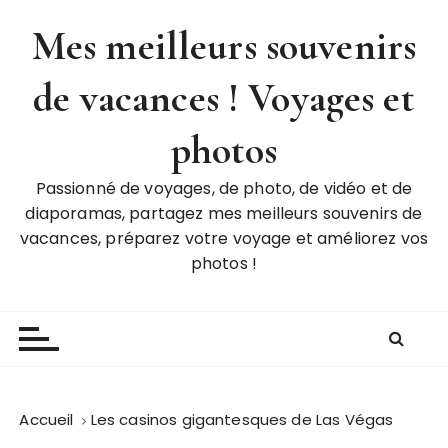
P
Mes meilleurs souvenirs
a
s
de vacances ! Voyages et
s
e
r
photos
a
u
Passionné de voyages, de photo, de vidéo et de
c
diaporamas, partagez mes meilleurs souvenirs de
o
vacances, préparez votre voyage et améliorez vos
n
photos !
t
e
n
u
Accueil
Les casinos gigantesques de Las Végas