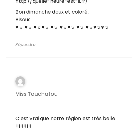
http://quelle-heure-est-il.fr/
Bon dimanche doux et coloré.
Bisous
♥☼ ♥☼ ♥☼♥☼ ♥☼ ♥☼♥☼ ♥☼ ♥☼♥☼♥☼
Répondre
Miss Touchatou
C’est vrai que notre région est trés belle
!!!!!!!!!!