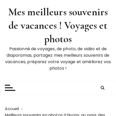
P
Mes meilleurs souvenirs
a
s
de vacances ! Voyages et
s
e
r
photos
a
u
Passionné de voyages, de photo, de vidéo et de
c
diaporamas, partagez mes meilleurs souvenirs de
o
vacances, préparez votre voyage et améliorez vos
n
photos !
t
e
n
u
Accueil
Meilleurs souvenirs en photos à Nyons, au pays des