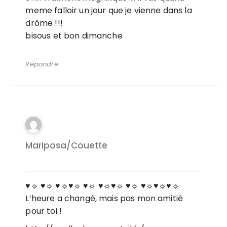
meme falloir un jour que je vienne dans la
drôme !!!
bisous et bon dimanche
Répondre
Mariposa/couette
♥☼ ♥☼ ♥☼♥☼ ♥☼ ♥☼♥☼ ♥☼ ♥☼♥☼♥☼
L’heure a changé, mais pas mon amitié
pour toi !