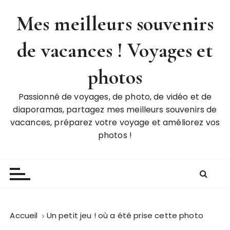
P
Mes meilleurs souvenirs
a
s
de vacances ! Voyages et
s
e
r
photos
a
u
Passionné de voyages, de photo, de vidéo et de
c
diaporamas, partagez mes meilleurs souvenirs de
o
vacances, préparez votre voyage et améliorez vos
n
photos !
t
e
n
u
Accueil
Un petit jeu ! où a été prise cette photo