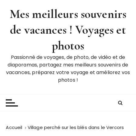
P
Mes meilleurs souvenirs
a
s
de vacances ! Voyages et
s
e
r
photos
a
u
Passionné de voyages, de photo, de vidéo et de
c
diaporamas, partagez mes meilleurs souvenirs de
o
vacances, préparez votre voyage et améliorez vos
n
photos !
t
e
n
u
Accueil
Village perché sur les blés dans le Vercors