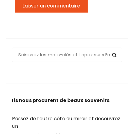
R
e
c
h
e
r
c
Ils nous procurent de beaux souvenirs
h
e
p
Passez de l’autre côté du miroir et découvrez
o
un
u