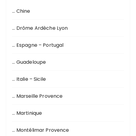
h
… Chine
e
p
o
… Drôme Ardèche Lyon
u
r
… Espagne – Portugal
:
… Guadeloupe
… Italie – Sicile
… Marseille Provence
… Martinique
… Montélimar Provence