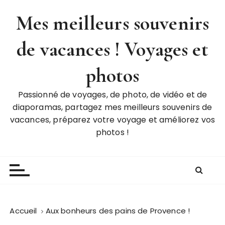
P
Mes meilleurs souvenirs
a
s
de vacances ! Voyages et
s
e
r
photos
a
u
Passionné de voyages, de photo, de vidéo et de
c
diaporamas, partagez mes meilleurs souvenirs de
o
vacances, préparez votre voyage et améliorez vos
n
photos !
t
e
n
u
Accueil
Aux bonheurs des pains de Provence !