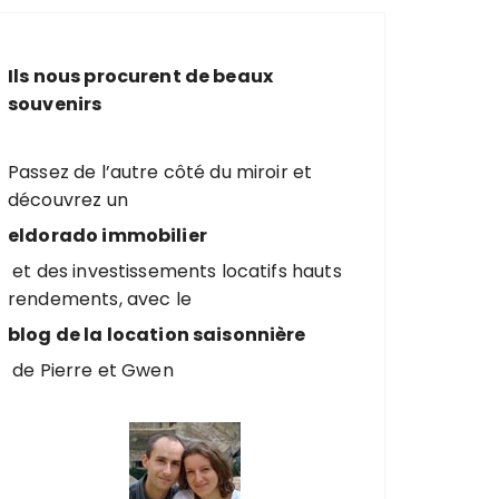
e
r
c
Ils nous procurent de beaux
h
souvenirs
e
p
o
Passez de l’autre côté du miroir et
u
découvrez un
r
eldorado immobilier
et des investissements locatifs hauts
:
rendements, avec le
blog de la location saisonnière
de Pierre et Gwen