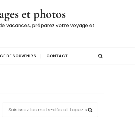
ages et photos
 de vacances, préparez votre voyage et
GE DE SOUVENIRS
CONTACT
R
e
c
h