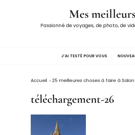
P
Mes meilleurs
a
s
Passionné de voyages, de photo, de vi
s
e
r
a
u
J’AI TESTÉ POUR VOUS
NOUVEAU
c
o
n
Accueil
25 meilleures choses à faire à Sal
t
e
téléchargement-26
n
u