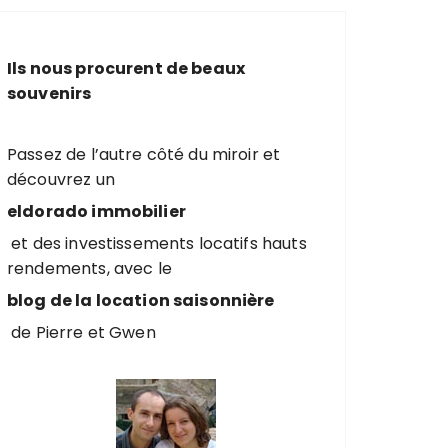
e
r
c
Ils nous procurent de beaux
h
souvenirs
e
p
o
Passez de l’autre côté du miroir et
u
découvrez un
r
eldorado immobilier
et des investissements locatifs hauts
:
rendements, avec le
blog de la location saisonnière
de Pierre et Gwen