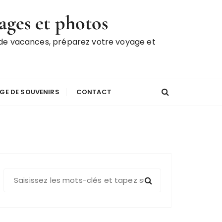
ages et photos
 de vacances, préparez votre voyage et
GE DE SOUVENIRS
CONTACT
R
e
c
h