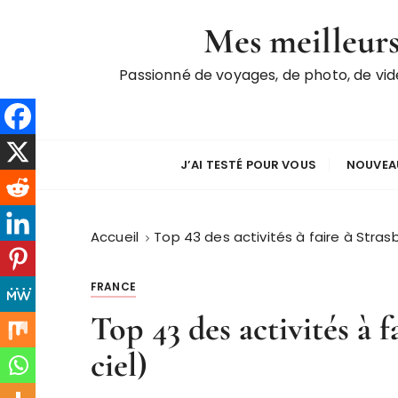
P
Mes meilleurs
a
s
Passionné de voyages, de photo, de vi
s
e
r
a
u
J’AI TESTÉ POUR VOUS
NOUVEAU
c
o
n
Accueil
Top 43 des activités à faire à Strasb
t
e
FRANCE
n
Top 43 des activités à f
u
ciel)