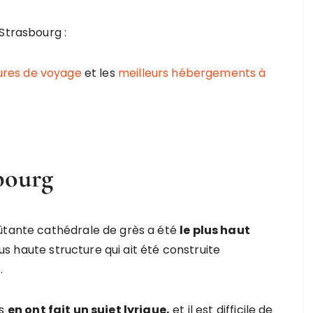
Strasbourg :
sures de voyage
et les
meilleurs hébergements à
sbourg
oûtante cathédrale de grès a été
le plus haut
us haute structure qui ait été construite
.
ns
en ont fait un sujet lyrique,
et il est difficile de