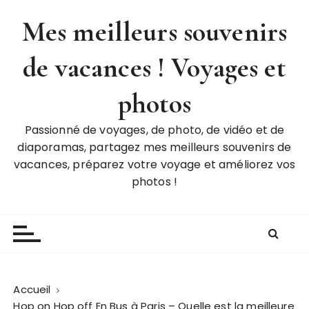
P
Mes meilleurs souvenirs
a
s
de vacances ! Voyages et
s
e
r
photos
a
u
Passionné de voyages, de photo, de vidéo et de
c
diaporamas, partagez mes meilleurs souvenirs de
o
vacances, préparez votre voyage et améliorez vos
n
photos !
t
e
n
u
Accueil
Hop on Hop off En Bus à Paris – Quelle est la meilleure